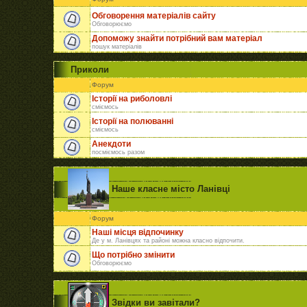
Обговорення матеріалів сайту
Обговорюємо
Допоможу знайти потрібний вам матеріал
пошук матеріалів
Приколи
Форум
Історії на риболовлі
сміємось
Історії на полюванні
сміємось
Анекдоти
посміємось разом
Наше класне місто Ланівці
Форум
Наші місця відпочинку
Де у м. Ланівцях та районі можна класно відпочити.
Що потрібно змінити
Обговорюємо
Звідки ви завітали?