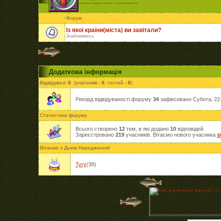
Форум
Із якої країни(міста) ви завітали?
Знайомимось
Додаткова інформація
Відвідувачі:
0
(учасників -
0
, гостей -
0
)
Рекорд відвідуваності форуму
34
зафіксовано Субота, 22:
Статистика форуму
Всього створено
12
тем, в які додано
10
відповідей.
Зареєстровано
219
учасників. Вітаємо нового учасника
s
Вітаємо з Днем Народження!
Tyry
(38)