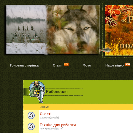
Головна сторінка
Статті
Фото
Наше відео
Риболовля
Форум
Снасті
даємо відповіді
Техніка для рибалки
яку краще обрати?