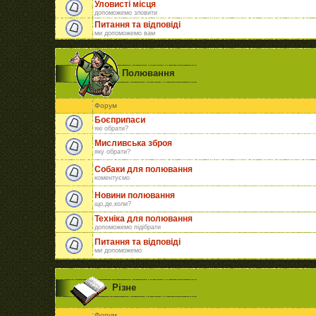
Уловисті місця
допоможемо зловити
Питання та відповіді
ми допоможемо вам
Полювання
Форум
Боєприпаси
які обрати?
Мисливська зброя
яку обрати?
Собаки для полювання
коментуємо
Новини полювання
що,де,коли?
Техніка для полювання
допоможемо підібрати
Питання та відповіді
ми допоможемо
Різне
Форум