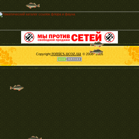
romics.ucoz.ua
Copyright
© 2008- 2026