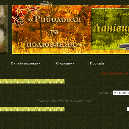
Онлайн полювання
Оголошення
Про сайт
[
Нові повідомлення
Фільтр за:
У даному форумі немає жодної теми