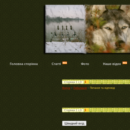
Головна сторінка
Статті
Фото
Наше відео
1
Сторінка
1
з
0
Форум
»
Риболовля
»
Питання та відповіді
1
Сторінка
1
з
0