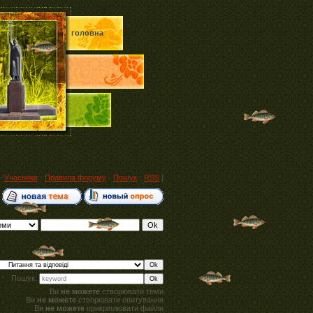
головна
·
Учасники
·
Правила форуму
·
Пошук
·
RSS
]
Пошук:
Ви
не можете
створювати теми
Ви
не можете
створювати опитування
Ви
не можете
прикріплювати файли