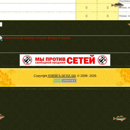
Опублік
0
0
Немає п
0
0
Немає п
romics.ucoz.ua
Copyright
© 2008- 2026