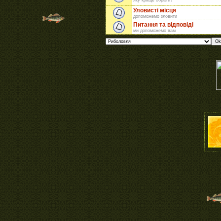
яку краще обрати?
Уловисті місця
допоможемо зловити
Питання та відповіді
ми допоможемо вам