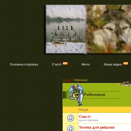
Головна сторінка
Статті
Фото
Наше відео
Форум
»
Риболовля
Риболовля
Форум
Снасті
даємо відповіді
Техніка для рибалки