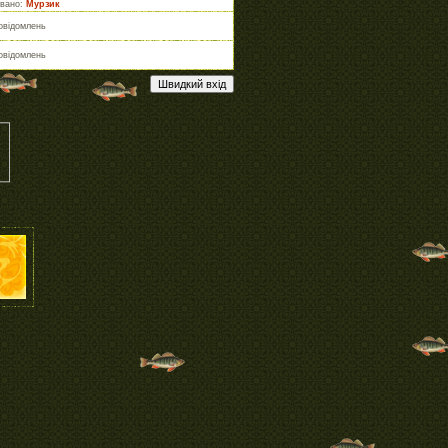
овано:
Мурзик
овідомлень
овідомлень