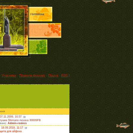
головна
·
Учасники
·
Правила форуму
·
Пошук
·
RSS
]
ння
07.11.2009, 10:57
тушка Shimano nexava 3000SFB
овано:
Admin-romics
, 18.09.2018, 11:17
щита для айфона