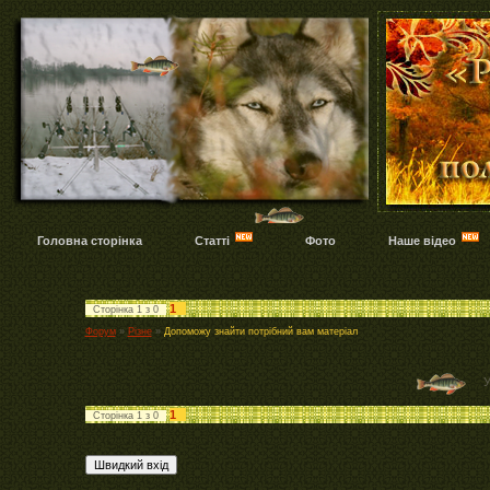
Головна сторінка
Статті
Фото
Наше відео
1
Сторінка
1
з
0
Форум
»
Різне
»
Допоможу знайти потрібний вам матеріал
У
1
Сторінка
1
з
0