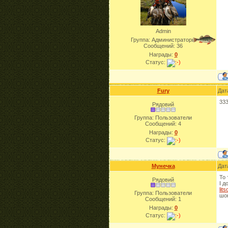
Admin
Группа: Администраторы
Сообщений:
36
Награды:
0
Статус:
Fury
Дат
33
Рядовий
Группа: Пользователи
Сообщений:
4
Награды:
0
Статус:
Мунечка
Дат
То 
Рядовий
І д
lit
Группа: Пользователи
шо
Сообщений:
1
Награды:
0
Статус: