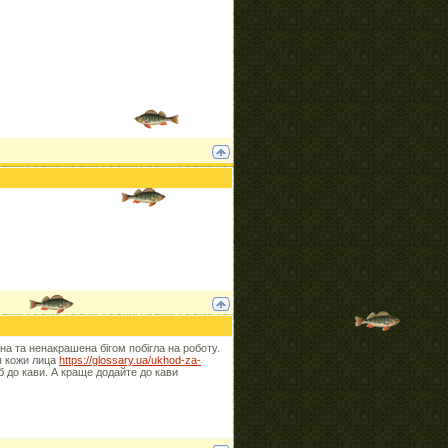
ана та ненакрашена бігом побігла на роботу.
я кожи лица
https://glossary.ua/ukhod-za-
б до кави. А краще додайте до кави