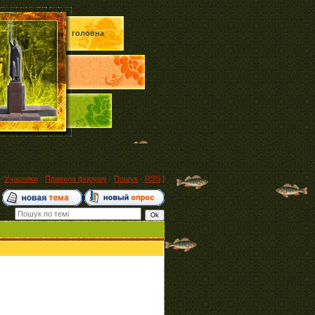
головна
·
Учасники
·
Правила форуму
·
Пошук
·
RSS
]