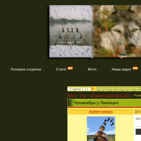
Головна сторінка
Статті
Фото
Наше відео
1
Сторінка
1
з
1
Форум
»
Різне
»
Обговорення матеріалів сайту
»
Чупа
Чупакабра у Ланівцях
Admin-romics
Дат
Що 