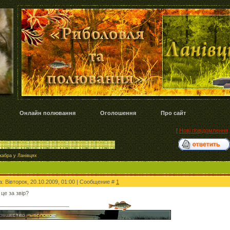
Онлайн полювання
Оголошення
Про сайт
[
Нові повідомлення
кабра у Ланівцях
а: Вівторок, 20.10.2009, 01:00 | Сообщение #
1
це за звір?