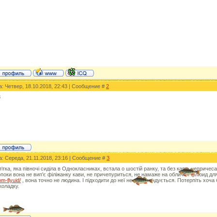
а: Четвер, 18.10.2018, 22:43 | Сообщение #
2
3
а: Середа, 21.11.2018, 23:16 | Сообщение #
3
тітка, яка півночі сиділа в Однокласниках, встала о шостій ранку, та без кави, непричес
опоки вона не вип'є філіжанку кави, не причепуриться, не намаже на обличчя флюид дл
som-flyuid/
, вона точно не людина. І підходити до неї не рекомендується. Потерпіть хоча 
коладку.