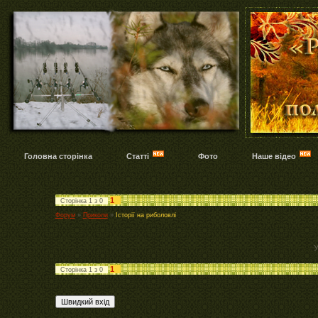
Головна сторінка
Статті
Фото
Наше відео
1
Сторінка
1
з
0
Форум
»
Приколи
»
Історії на риболовлі
У
1
Сторінка
1
з
0