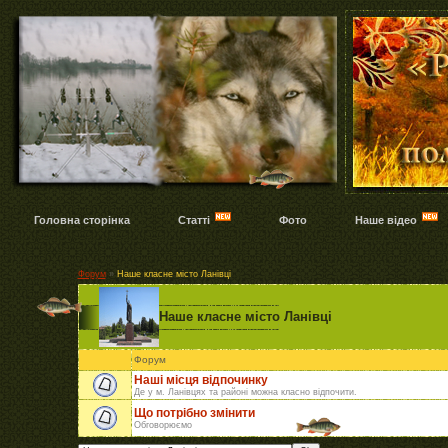
Головна сторінка
Статті
Фото
Наше відео
Форум
»
Наше класне місто Ланівці
Наше класне місто Ланівці
Форум
Наші місця відпочинку
Де у м. Ланівцях та районі можна класно відпочити.
Що потрібно змінити
Обговорюємо