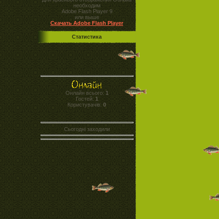
необходим
Adobe Flash Player 9
или выше
Скачать Adobe Flash Player
Статистика
Онлайн всього:
1
Гостей:
1
Користувачів:
0
Сьогодні заходили