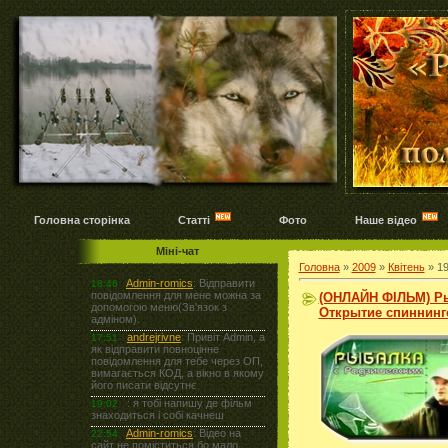
Головна сторінка
Статті
Фото
Наше відео
Міні-чат
Головна
»
2009
»
Квітень
»
1
(ОНЛАЙН ФІЛЬМ) Ры
Открытие спиннинго