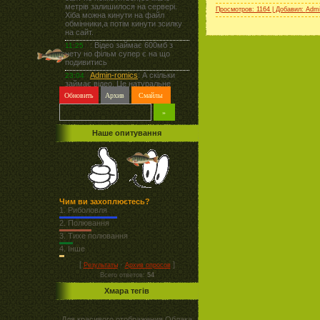
Просмотров: 1164 | Добавил:
Admi
Наше опитування
Чим ви захоплюєтесь?
1.
Риболовля
2.
Полювання
3.
Тихе полювання
4.
Інше
[
·
]
Результаты
Архив опросов
Всего ответов:
54
Хмара тегів
Для красивого отображения Облака