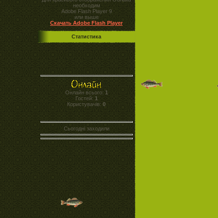
необходим
Adobe Flash Player 9
или выше
Скачать Adobe Flash Player
Статистика
Онлайн всього:
1
Гостей:
1
Користувачів:
0
Сьогодні заходили