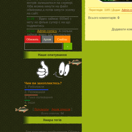
Переглядів
: 1165 |
Додав
:
Admin-r
Всього коментарів
:
0
Додавати ком
Наше опитування
Чим ви захоплюєтесь?
1.
Риболовля
2.
Полювання
3.
Тихе полювання
4.
Інше
[
·
]
Результаты
Архив опросов
Всего ответов:
54
Хмара тегів
Для красивого отображения Облака