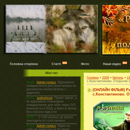
Головна сторінка
Статті
Фото
Наше відео
Міні-чат
Головна
»
2009
»
Квітень
»
1
с.Константиново. Открытие 
(ОНЛАЙН ФІЛЬМ) Ры
с.Константиново. О