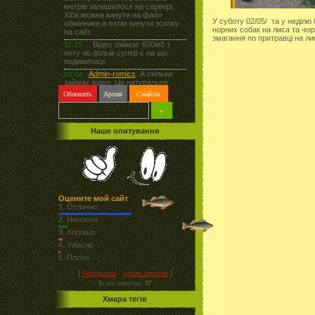
У суботу 02/05/ та у неділю 
норних собак на лиса та чорн
змагання по притравці на лис
Наше опитування
Оцените мой сайт
1.
Отлично
2.
Неплохо
3.
Хорошо
4.
Ужасно
5.
Плохо
[
·
]
Результаты
Архив опросов
Всего ответов:
37
Хмара тегів