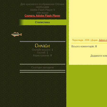
Для красивого отображения Облака
необходим
Adobe Flash Player 9
или выше
Скачать Adobe Flash Player
Статистика
Переглядів
: 2006 |
Додав
:
Admin-r
Всього коментарів
:
0
Онлайн всього:
1
Гостей:
1
Користувачів:
0
Додавати ком
Сьогодні заходили