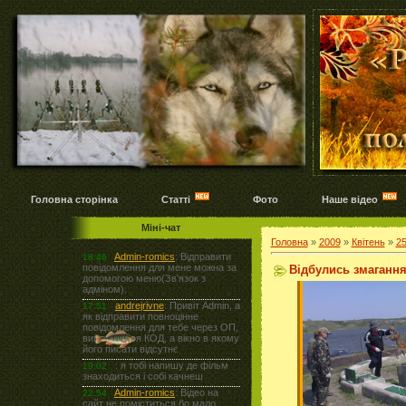
Головна сторінка
Статті
Фото
Наше відео
Міні-чат
Головна
»
2009
»
Квітень
»
2
Відбулись змагання 