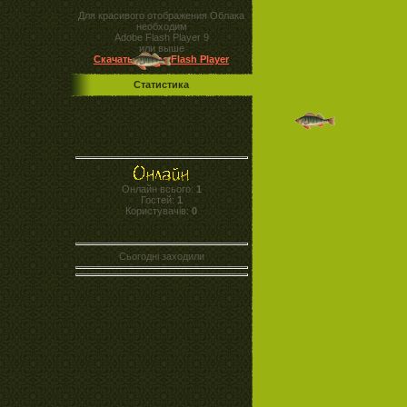
Для красивого отображения Облака
необходим
Adobe Flash Player 9
или выше
Скачать Adobe Flash Player
Статистика
Онлайн всього:
1
Гостей:
1
Користувачів:
0
Сьогодні заходили