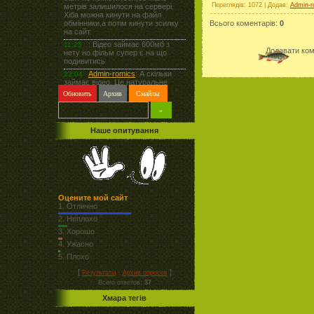
Переглядів
: 1072 |
Додав
:
Admin-r
Всього коментарів
:
0
Додавати ком
Наше опитування
Оцените мой сайт
1.
Отлично
2.
Неплохо
3.
Хорошо
4.
Ужасно
5.
Плохо
[
·
]
Результаты
Архив опросов
Всего ответов:
37
Хмара тегів