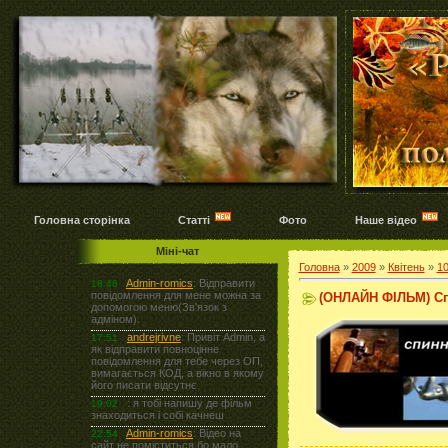
Головна сторінка
Статті
Фото
Наше відео
Міні-чат
Головна
»
2009
»
Квітень
»
1
(ОНЛАЙН ФІЛЬМ) Сп