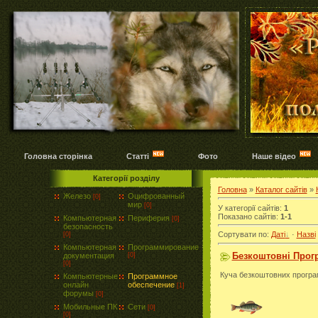
Головна сторінка
Статті
Фото
Наше відео
Категорії розділу
Головна
»
Каталог сайтів
»
Железо
Оцифрованный
[0]
мир
[0]
У категорії сайтів
:
1
Показано сайтів
:
1-1
Компьютерная
Периферия
[0]
безопасность
Сортувати по
:
Даті
·
Назві
[0]
Компьютерная
Программирование
Безкоштовні Прог
документация
[0]
[0]
Куча безкоштовних програм
Компьютерные
Программное
онлайн
обеспечение
[1]
форумы
[0]
Мобильные ПК
Сети
[0]
[0]