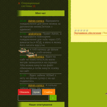
Операционные
системы
[0]
Міні-чат
Программное обеспечение
|
Пер
Наше опитування