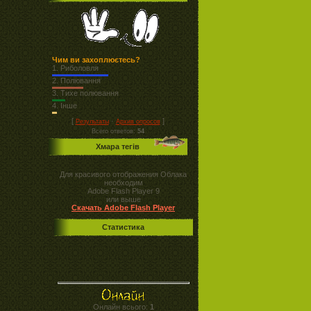
Чим ви захоплюєтесь?
1.
Риболовля
2.
Полювання
3.
Тихе полювання
4.
Інше
[
·
]
Результаты
Архив опросов
Всего ответов:
54
Хмара тегів
Для красивого отображения Облака
необходим
Adobe Flash Player 9
или выше
Скачать Adobe Flash Player
Статистика
Онлайн всього:
1