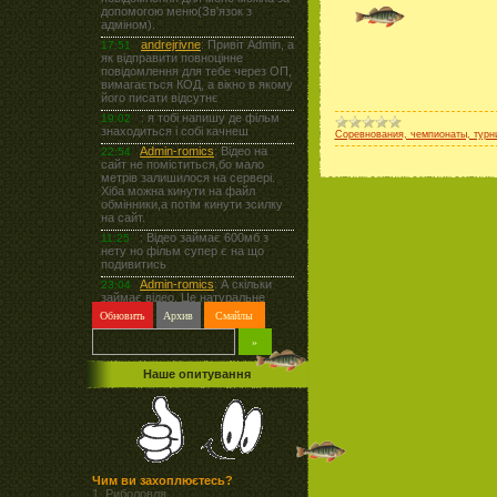
Соревнования, чемпионаты, турн
Наше опитування
Чим ви захоплюєтесь?
1.
Риболовля