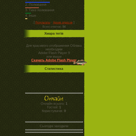
2.
Полювання
3.
Тихе полювання
4.
Інше
[
·
]
Результаты
Архив опросов
Всего ответов:
54
Хмара тегів
Для красивого отображения Облака
необходим
Adobe Flash Player 9
или выше
Скачать Adobe Flash Player
Статистика
Онлайн всього:
1
Гостей:
1
Користувачів:
0
Сьогодні заходили