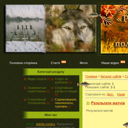
Головна сторінка
Статті
Фото
Наше відео
Категорії розділу
Головна
»
Каталог сайтів
»
С
Виды спорта
Спорт за
[0]
рубежом
[0]
У категорії сайтів
:
1
Показано сайтів
:
1-1
Знаменитые
Спортивные
спортсмены
клубы и секции
[0]
Сортувати по
:
Даті
·
Назві
·
[0]
Спортивный
Соревнования,
Результати матчів
тотализатор
чемпионаты,
[0]
турниры
[1]
Результати матчів
Міні-чат