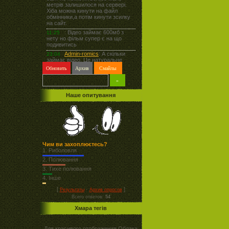
Наше опитування
Чим ви захоплюєтесь?
1.
Риболовля
2.
Полювання
3.
Тихе полювання
4.
Інше
[
·
]
Результаты
Архив опросов
Всего ответов:
54
Хмара тегів
Для красивого отображения Облака