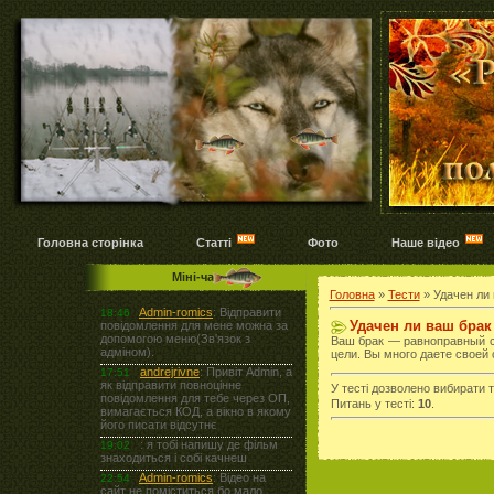
Головна сторінка
Статті
Фото
Наше відео
Міні-чат
Головна
»
Тести
» Удачен ли 
Удачен ли ваш брак 
Ваш брак — равноправный с
цели. Вы много даете своей 
У тесті дозволено вибирати т
Питань у тесті:
10
.