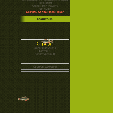
необходим
Adobe Flash Player 9
или выше
Скачать Adobe Flash Player
Статистика
Онлайн всього:
1
Гостей:
1
Користувачів:
0
Сьогодні заходили