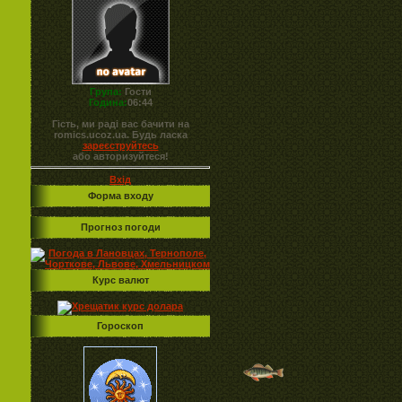
Група:
Гости
Година:
06:44
Гість, ми раді вас бачити на
romics.ucoz.ua. Будь ласка
зареєструйтесь
або авторизуйтеся!
Вхід
Форма входу
Прогноз погоди
Курс валют
Гороскоп