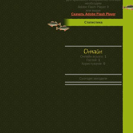
необходим
Adobe Flash Player 9
или выше
Скачать Adobe Flash Player
Статистика
Онлайн всього:
1
Гостей:
1
Користувачів:
0
Сьогодні заходили