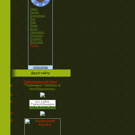
Овен
Телец
Близнецы
Рак
Лев
Дева
Весы
Скорпион
Стрелец
Козерог
Водолей
Рыбы
гороскопы
Друзі сайту
Официальный блог
"Галичина" Світило &
Ант(Тернопіль)