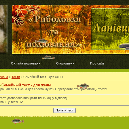
Онлайн полювання
Оголошення
Про сайт
ловна
»
Тести
» Семейный тест - для жены
Семейный тест - для жены
рошая ли вы жена для своего мужа? Определите это при помощи теста!
тесті дозволено вибирати тільки одну відповідь.
тань у тесті:
12
.