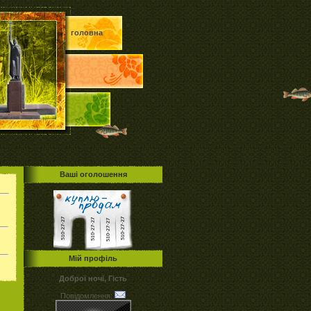
головна
Ваші оголошення
Мій профіль
Доброї ночі, Гість
Повідомлення: