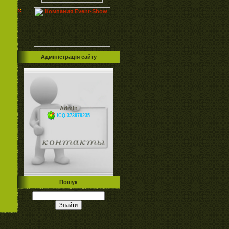
Адміністрація сайту
Admin
ICQ-373979235
Пошук