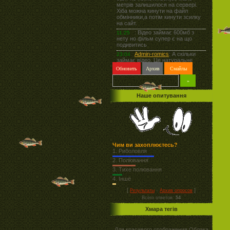
Наше опитування
Чим ви захоплюєтесь?
1.
Риболовля
2.
Полювання
3.
Тихе полювання
4.
Інше
[
·
]
Результаты
Архив опросов
Всего ответов:
54
Хмара тегів
Для красивого отображения Облака