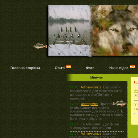
Головна сторінка
Статті
Фото
Наше відео
Міні-чат
Го
Хо
У 
Пи