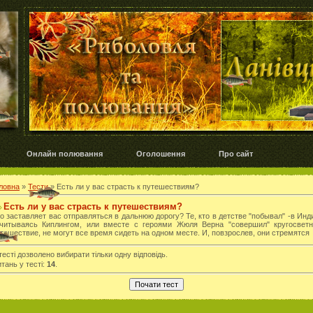
Онлайн полювання
Оголошення
Про сайт
ловна
»
Тести
» Есть ли у вас страсть к путешествиям?
Есть ли у вас страсть к путешествиям?
о заставляет вас отправляться в дальнюю дорогу? Те, кто в детстве "побывал" -в Инд
ачитываясь Киплингом, или вместе с героями Жюля Верна "совершил" кругосветн
тешествие, не могут все время сидеть на одном месте. И, повзрослев, они стремятся
тесті дозволено вибирати тільки одну відповідь.
тань у тесті:
14
.