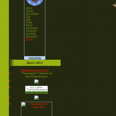
Овен
Телец
Близнецы
Рак
Лев
Дева
Весы
Скорпион
Стрелец
Козерог
Водолей
Рыбы
гороскопы
Друзі сайту
Официальный блог
"Галичина" Світило &
Ант(Тернопіль)