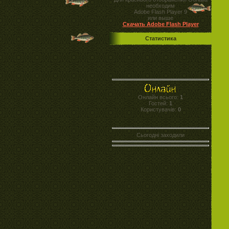
необходим
Adobe Flash Player 9
или выше
Скачать Adobe Flash Player
Статистика
Онлайн всього:
1
Гостей:
1
Користувачів:
0
Сьогодні заходили