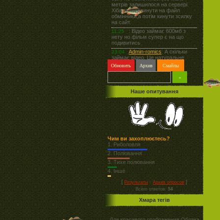
Наше опитування
Чим ви захоплюєтесь?
1.
Риболовля
2.
Полювання
3.
Тихе полювання
4.
Інше
[
·
]
Результаты
Архив опросов
Всего ответов:
54
Хмара тегів
Для красивого отображения Облака