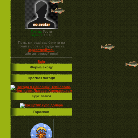
Група:
Гости
Година:
13:16
Гість, ми раді вас бачити на
romics.ucoz.ua. Будь ласка
зареєструйтесь
або авторизуйтеся!
Вхід
Форма входу
Прогноз погоди
Курс валют
Гороскоп