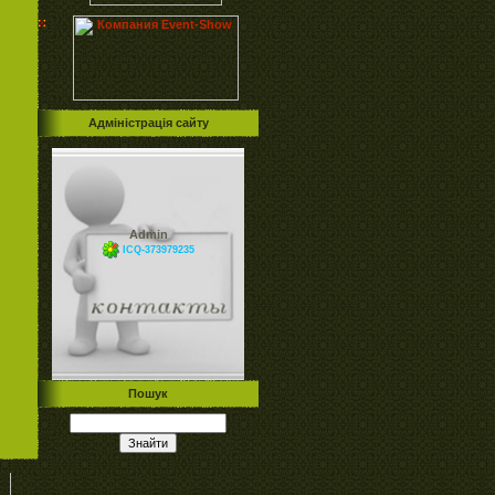
Адміністрація сайту
Admin
ICQ-373979235
Пошук