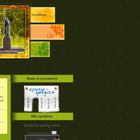
головна
Ваші оголошення
ии,
ое
Мій профіль
Доброго ранку, Гість
Повідомлення: