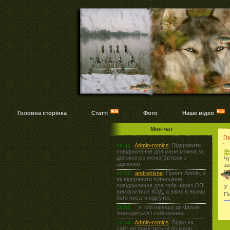
Головна сторінка
Статті
Фото
Наше відео
Міні-чат
Го
Чт
з
пу
У 
Пи