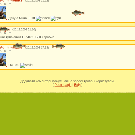
Admin-romics
(26.12.2008 21:22)
0
Дякую Міша !!!!!!!!
misha
(26.12.2008 21:10)
0
 наступаючим.ПРИКОЛЬНО зробив.
Admin-romics
(26.12.2008 17:13)
0
Пишіть
Додавати коментарі можуть лише зареєстровані користувачі.
[
Реєстрація
|
Вхід
]