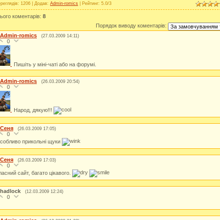
реглядів
: 1206 |
Додав
:
Admin-romics
|
Рейтинг
:
5.0
/
3
ього коментарів
:
8
Порядок виводу коментарів:
Admin-romics
(27.03.2009 14:11)
0
Пишіть у міні-чаті або на форумі.
Admin-romics
(26.03.2009 20:54)
0
Народ, дякую!!!
Сеня
(26.03.2009 17:05)
0
собливо прикольні щуки
Сеня
(26.03.2009 17:03)
0
ласний сайт, багато цікавого.
hadlock
(12.03.2009 12:24)
0