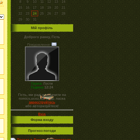
8
9
10
11
12
13
14
15
16
17
18
19
20
21
22
23
24
25
26
27
28
29
30
31
Мій профіль
Доброго ранку, Гість
Повідомлення:
Група:
Гости
Година:
12:24
Гість, ми раді вас бачити на
romics.ucoz.ua. Будь ласка
зареєструйтесь
або авторизуйтеся!
Вхід
Форма входу
Прогноз погоди