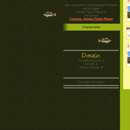
3
Для красивого отображения Облака
необходим
Adobe Flash Player 9
или выше
Скачать Adobe Flash Player
Статистика
2
З
1
Онлайн всього:
1
Гостей:
1
Користувачів:
0
Сьогодні заходили