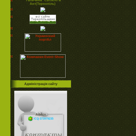
Ант(Тернопіль)
Адміністрація сайту
Admin
ICQ-373979235