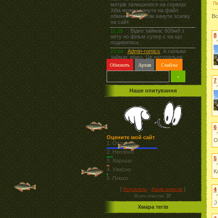
Пе
Вс
8
7
Наше опитування
6
Оцените мой сайт
О
1.
Отлично
2.
Неплохо
5
3.
Хорошо
4.
Ужасно
К
5.
Плохо
[
·
]
4
Результаты
Архив опросов
Всего ответов:
37
;)
Хмара тегів