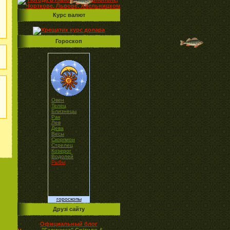
Курс валют
Гороскоп
Овен
Телец
Близнецы
Рак
Лев
Дева
Весы
Скорпион
Стрелец
Козерог
Водолей
Рыбы
гороскопы
Друзі сайту
Официальный блог
"Галичина" Світило &