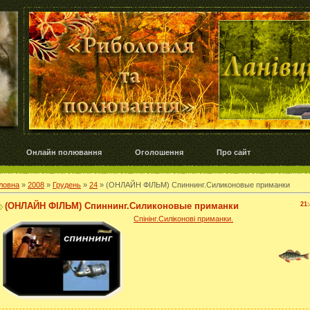
Онлайн полювання
Оголошення
Про сайт
ловна
»
2008
»
Грудень
»
24
» (ОНЛАЙН ФІЛЬМ) Спиннинг.Силиконовые приманки
(ОНЛАЙН ФІЛЬМ) Спиннинг.Силиконовые приманки
21:
Спінінг.Силіконові приманки.