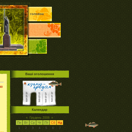
головна
Ваші оголошення
40
Календар
«
Грудень 2008
»
Пн
Вт
Ср
Чт
Пт
Сб
Нд
1
2
3
4
5
6
7