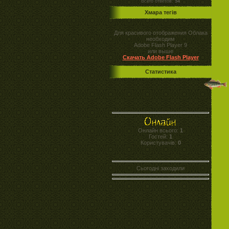
Всего ответов:
54
Хмара тегів
Для красивого отображения Облака
необходим
Adobe Flash Player 9
или выше
Скачать Adobe Flash Player
Статистика
Онлайн всього:
1
Гостей:
1
Користувачів:
0
Сьогодні заходили