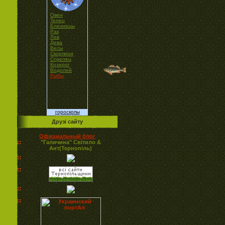
Овен
Телец
Близнецы
Рак
Лев
Дева
Весы
Скорпион
Стрелец
Козерог
Водолей
Рыбы
гороскопы
Друзі сайту
Официальный блог
"Галичина" Світило &
Ант(Тернопіль)