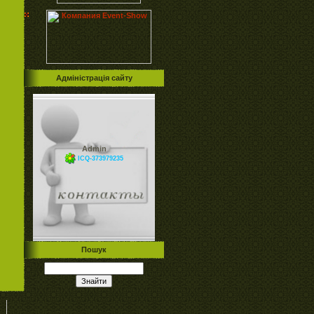
Адміністрація сайту
Admin
ICQ-373979235
Пошук