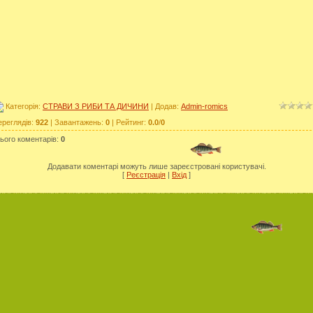
Категорія
:
СТРАВИ З РИБИ ТА ДИЧИНИ
|
Додав
:
Admin-romics
ереглядів
:
922
|
Завантажень
:
0
|
Рейтинг
:
0.0
/
0
ього коментарів
:
0
Додавати коментарі можуть лише зареєстровані користувачі.
[
Реєстрація
|
Вхід
]