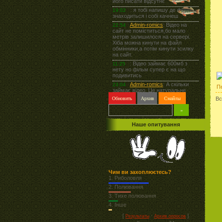
П
Вс
Наше опитування
Чим ви захоплюєтесь?
1.
Риболовля
2.
Полювання
3.
Тихе полювання
4.
Інше
[
·
]
Результаты
Архив опросов