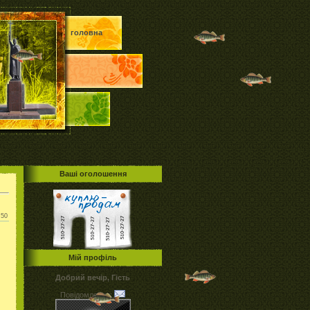
головна
Ваші оголошення
:50
Мій профіль
Добрий вечір, Гість
Повідомлення: