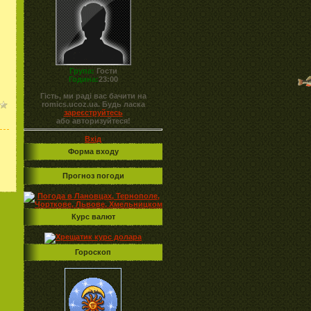
Група:
Гости
Година:
23:00
Гість, ми раді вас бачити на
romics.ucoz.ua. Будь ласка
зареєструйтесь
або авторизуйтеся!
Вхід
Форма входу
Прогноз погоди
Курс валют
Гороскоп